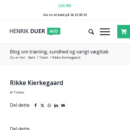
LOG IND
Giv os et kald på 26 22 00 32
Blog om træning, sundhed og varigt vægttab
Du er her:
Start
/
Team
/
Rikke Kierkegaard
Rikke Kierkegaard
af
Tobias
Del dette
Del dette