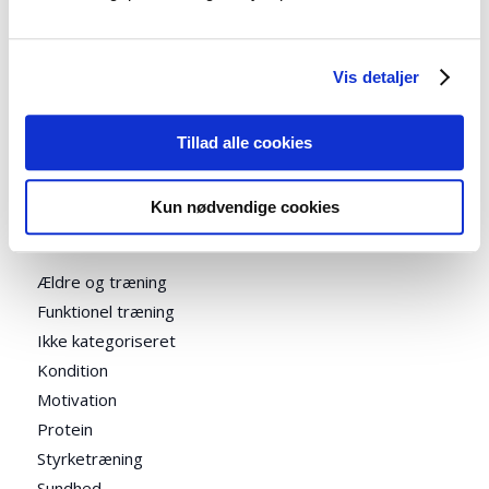
som vil tabe sig
Lykke
til
Derfor går dit vægttab i stå!
Vis detaljer
Susanne Joensen
til
Fedmeoperationer (gastric
bypass) er ingen succes!
Tillad alle cookies
Kun nødvendige cookies
Kategorier
Ældre og træning
Funktionel træning
Ikke kategoriseret
Kondition
Motivation
Protein
Styrketræning
Sundhed