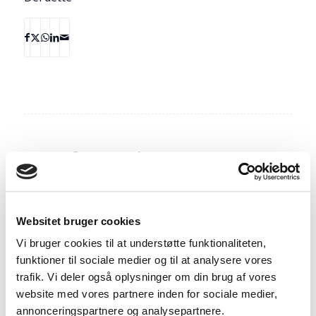
Seneste kommentarer
Christian Møller
til
Derfor skal du styrketræne, når du
skal tabe dig
Websitet bruger cookies
Vi bruger cookies til at understøtte funktionaliteten,
Mette
til
Debat TV3s “ekstremt fed – et år til at redde
funktioner til sociale medier og til at analysere vores
livet”
trafik. Vi deler også oplysninger om din brug af vores
website med vores partnere inden for sociale medier,
Josefine Skals
til
Pulsuret – et vigtigt værktøj til alle
annonceringspartnere og analysepartnere.