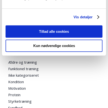
som vil tabe sig
Lykke
til
Derfor går dit vægttab i stå!
Vis detaljer
Susanne Joensen
til
Fedmeoperationer (gastric
bypass) er ingen succes!
Tillad alle cookies
Kun nødvendige cookies
Kategorier
Ældre og træning
Funktionel træning
Ikke kategoriseret
Kondition
Motivation
Protein
Styrketræning
Sundhed