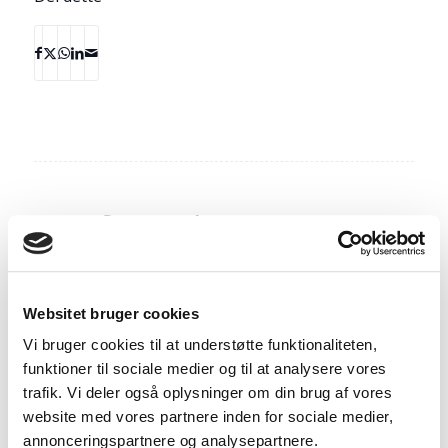
Seneste kommentarer
Christian Møller
til
Derfor skal du styrketræne, når du
skal tabe dig
Websitet bruger cookies
Vi bruger cookies til at understøtte funktionaliteten,
Mette
til
Debat TV3s “ekstremt fed – et år til at redde
funktioner til sociale medier og til at analysere vores
livet”
trafik. Vi deler også oplysninger om din brug af vores
website med vores partnere inden for sociale medier,
Josefine Skals
til
Pulsuret – et vigtigt værktøj til alle
annonceringspartnere og analysepartnere.