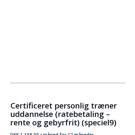
Certificeret personlig træner
uddannelse (ratebetaling –
rente og gebyrfrit) (speciel9)
DKK
1.158,00
/ måned for 12 måneder