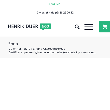
LOG IND
Giv os et kald på 26 22 00 32
Shop
Du er her:
Start
/
Shop
/
Ukategoriseret
/
Certificeret personlig træner uddannelse (ratebetaling – rente og ...