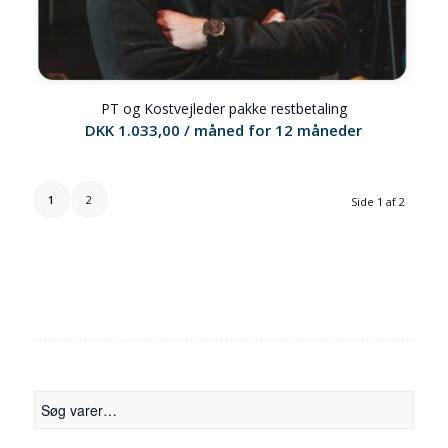
PT og Kostvejleder pakke restbetaling
DKK
1.033,00
/ måned for 12 måneder
1
2
Side 1 af 2