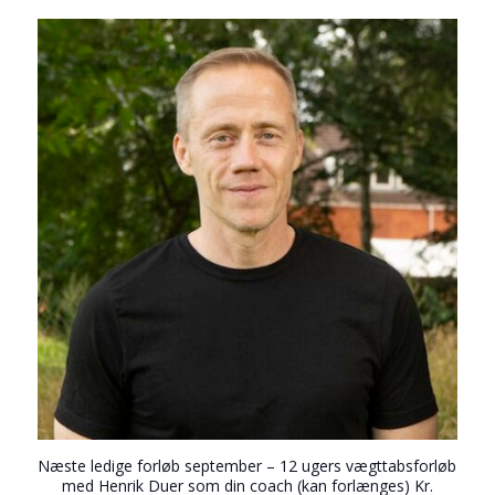
Næste ledige forløb september – 12 ugers vægttabsforløb
med Henrik Duer som din coach (kan forlænges) Kr.