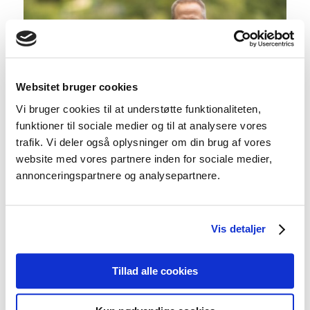
Websitet bruger cookies
Vi bruger cookies til at understøtte funktionaliteten,
funktioner til sociale medier og til at analysere vores
trafik. Vi deler også oplysninger om din brug af vores
website med vores partnere inden for sociale medier,
annonceringspartnere og analysepartnere.
Vis detaljer
Kostvejleder med speciale i varigt vægttab (uddannelse)
DKK
8.500,00
Tillad alle cookies