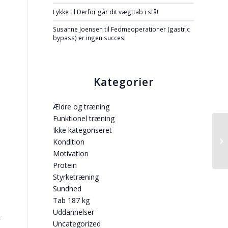
Lykke
til
Derfor går dit vægttab i stå!
Susanne Joensen
til
Fedmeoperationer (gastric
bypass) er ingen succes!
Kategorier
Ældre og træning
Funktionel træning
Ikke kategoriseret
Hv
at
Kondition
væ
Motivation
Protein
Styrketræning
e
Sundhed
Tab 187 kg
Uddannelser
Uncategorized