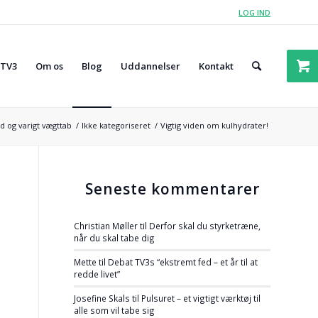
LOG IND
 TV3
Om os
Blog
Uddannelser
Kontakt
d og varigt vægttab
/
Ikke kategoriseret
/
Vigtig viden om kulhydrater!
Seneste kommentarer
Christian Møller
til
Derfor skal du styrketræne,
når du skal tabe dig
Mette
til
Debat TV3s “ekstremt fed – et år til at
redde livet”
Josefine Skals
til
Pulsuret – et vigtigt værktøj til
alle som vil tabe sig