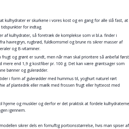
 kulhydrater er skurkene i vores kost og en gang for alle slå fast, at
tidspunkter for indtag.
er af kulhydrater, så foretræk de komplekse som vi bl.a. finder i
fra havregryn, rugbrød, fuldkornsmel og brune ris sikrer masser af
eraler og B-vitaminer.
 frugt og grønt er sundt, men når man skal prioritere så anbefal først
mere end 1,9 g kostfiber pr. 100 g. Det kan være grøntsager som
rønne bønner og gulerødder.
der i form af gulerødder med hummus til, yoghurt naturel rørt
 af plantedrik eller mælk med frossen frugt eller hytteost med
il hjerne og muskler og derfor er det praktisk at fordele kulhydratern
dagen igennem.
dellen sikrer dels en fornuftig portionsstørrelse, hvis man spiser af