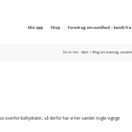
Min app
Shop
Foredrag om sundhed – kendt fra
Du er her:
Start
/
Blog om træning, sundhe
s overfor kulhydrater, så derfor har vi her samlet nogle vigtige