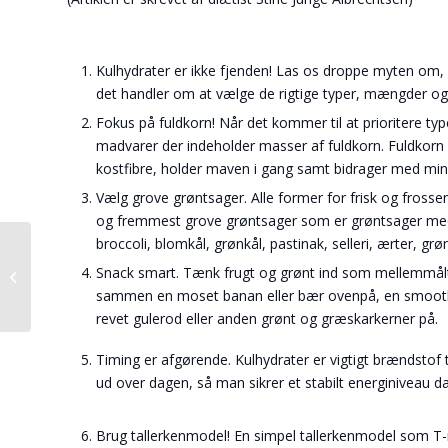
Kulhydrater er ikke fjenden! Las os droppe myten om, at
det handler om at vælge de rigtige typer, mængder og 
Fokus på fuldkorn! Når det kommer til at prioritere typ
madvarer der indeholder masser af fuldkorn. Fuldkorn 
kostfibre, holder maven i gang samt bidrager med min
Vælg grove grøntsager. Alle former for frisk og frossen
og fremmest grove grøntsager som er grøntsager med 
broccoli, blomkål, grønkål, pastinak, selleri, ærter, g
Snack smart. Tænk frugt og grønt ind som mellemmålti
Nudging gør de sunde valg lettere
sammen en moset banan eller bær ovenpå, en smoothie
revet gulerod eller anden grønt og græskarkerner på.
Timing er afgørende. Kulhydrater er vigtigt brændstof t
ud over dagen, så man sikrer et stabilt energiniveau 
Brug tallerkenmodel! En simpel tallerkenmodel som T-mo