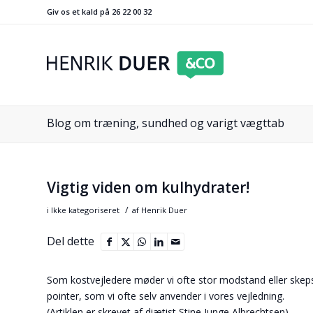
Giv os et kald på 26 22 00 32
Blog om træning, sundhed og varigt vægttab
Vigtig viden om kulhydrater!
/
i
Ikke kategoriseret
af
Henrik Duer
Del dette
Som kostvejledere møder vi ofte stor modstand eller skepsi
pointer, som vi ofte selv anvender i vores vejledning.
(Artiklen er skrevet af diætist Stine Junge Albrechtsen)