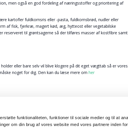
tion, men også en god fordeling af næringsstoffer og prioritering af
kartofler fuldkornsris eller -pasta, fuldkornsbrød, nudler eller
m af fisk, fjerkræ, magert kød, æg, hytteost eller vegetabilske
er reserveret til grøntsagerne så der tilføres masser af kostfibre samt
der eller bare selv vil blive klogere på dit eget vægttab så er vores
 måske noget for dig. Den kan du læse mere om
her
erstøtte funktionaliteten, funktioner til sociale medier og til at a
sninger om din brug af vores website med vores partnere inden for