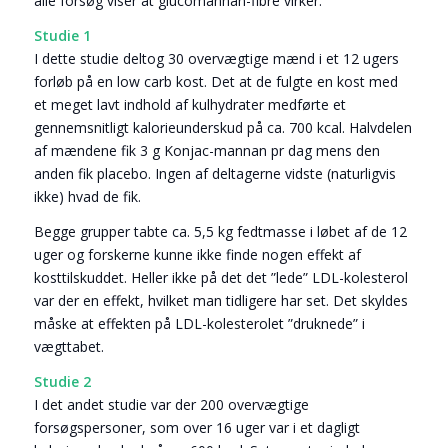
alle forsøg viser at glucomannan-fibre virker.
Studie 1
I dette studie deltog 30 overvægtige mænd i et 12 ugers
forløb på en low carb kost. Det at de fulgte en kost med
et meget lavt indhold af kulhydrater medførte et
gennemsnitligt kalorieunderskud på ca. 700 kcal. Halvdelen
af mændene fik 3 g Konjac-mannan pr dag mens den
anden fik placebo. Ingen af deltagerne vidste (naturligvis
ikke) hvad de fik.
Begge grupper tabte ca. 5,5 kg fedtmasse i løbet af de 12
uger og forskerne kunne ikke finde nogen effekt af
kosttilskuddet. Heller ikke på det det ”lede” LDL-kolesterol
var der en effekt, hvilket man tidligere har set. Det skyldes
måske at effekten på LDL-kolesterolet ”druknede” i
vægttabet.
Studie 2
I det andet studie var der 200 overvægtige
forsøgspersoner, som over 16 uger var i et dagligt