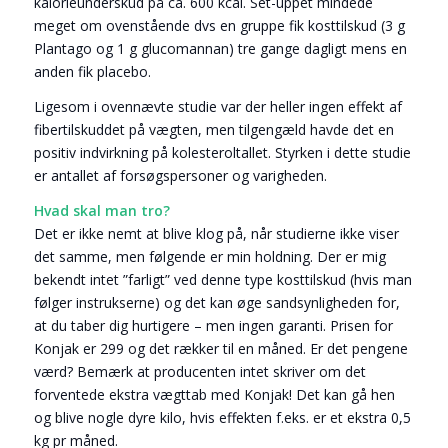
kalorieunderskud på ca. 600 kcal. Set-uppet mindede
meget om ovenstående dvs en gruppe fik kosttilskud (3 g
Plantago og 1 g glucomannan) tre gange dagligt mens en
anden fik placebo.
Ligesom i ovennævte studie var der heller ingen effekt af
fibertilskuddet på vægten, men tilgengæld havde det en
positiv indvirkning på kolesteroltallet. Styrken i dette studie
er antallet af forsøgspersoner og varigheden.
Hvad skal man tro?
Det er ikke nemt at blive klog på, når studierne ikke viser
det samme, men følgende er min holdning. Der er mig
bekendt intet ”farligt” ved denne type kosttilskud (hvis man
følger instrukserne) og det kan øge sandsynligheden for,
at du taber dig hurtigere – men ingen garanti. Prisen for
Konjak er 299 og det rækker til en måned. Er det pengene
værd? Bemærk at producenten intet skriver om det
forventede ekstra vægttab med Konjak! Det kan gå hen
og blive nogle dyre kilo, hvis effekten f.eks. er et ekstra 0,5
kg pr måned.