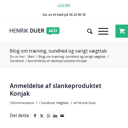
LOG IND
Giv os et kald på 26 22 00 32
Blog om træning, sundhed og varigt vægttab
Du er her:
Start
/
Blog om træning, sundhed og varigt vægttab
/
Sundhed
/
Anmeldelse af slankeproduktet Konjak
Anmeldelse af slankeproduktet
Konjak
/
/
3 Kommentarer
i
Sundhed
,
Vægttab
af
Henrik Duer
Del dette