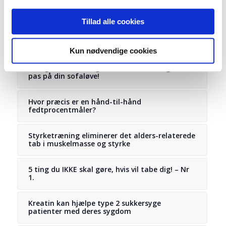
Tillad alle cookies
Du ville måske også kunne lide
Kun nødvendige cookies
5 ting du IKKE skal gøre, hvis vil tabe dig! – Nr 4
pas på din sofaløve!
Hvor præcis er en hånd-til-hånd
fedtprocentmåler?
Styrketræning eliminerer det alders-relaterede
tab i muskelmasse og styrke
5 ting du IKKE skal gøre, hvis vil tabe dig! – Nr
1.
Kreatin kan hjælpe type 2 sukkersyge
patienter med deres sygdom