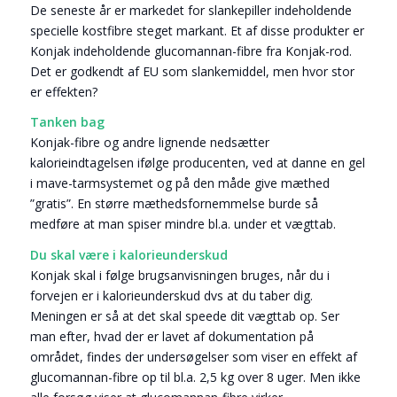
De seneste år er markedet for slankepiller indeholdende
specielle kostfibre steget markant. Et af disse produkter er
Konjak indeholdende glucomannan-fibre fra Konjak-rod.
Det er godkendt af EU som slankemiddel, men hvor stor
er effekten?
Tanken bag
Konjak-fibre og andre lignende nedsætter
kalorieindtagelsen ifølge producenten, ved at danne en gel
i mave-tarmsystemet og på den måde give mæthed
”gratis”. En større mæthedsfornemmelse burde så
medføre at man spiser mindre bl.a. under et vægttab.
Du skal være i kalorieunderskud
Konjak skal i følge brugsanvisningen bruges, når du i
forvejen er i kalorieunderskud dvs at du taber dig.
Meningen er så at det skal speede dit vægttab op. Ser
man efter, hvad der er lavet af dokumentation på
området, findes der undersøgelser som viser en effekt af
glucomannan-fibre op til bl.a. 2,5 kg over 8 uger. Men ikke