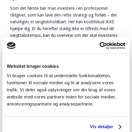
Som det første bør man investere i en professionel
rådgiver, som kan lave den rette strategi og forløb – der
naturligvis er langtidsholdbart. Her kan kosttilskud IKKE
hjælpe dig. Er du herefter stadig ikke er tilfreds med dit
vægttabstempo, kan du overveje om der skal investeres
mere.
Refs:
– R.J. Wood et al. / Metabolism Clinical and Experimental
56 (2007) 58–67
Websitet bruger cookies
– British Journal of Nutrition (2008), 99, 1380–1387
Vi bruger cookies til at understøtte funktionaliteten,
– Int J Obes. 1984;8(4):289-93.
funktioner til sociale medier og til at analysere vores
– Minerva Med. 1992 Mar;83(3):135-9.
trafik. Vi deler også oplysninger om din brug af vores
Tags:
ekstremt fed
,
ekstremt overvægtig
,
fedtforbrænding
,
website med vores partnere inden for sociale medier,
Konjak
,
overvægtig
,
slankepille
,
sundhedsekspert
,
annonceringspartnere og analysepartnere.
vægttabsblog
Del dette
Vis detaljer